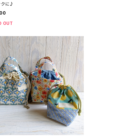
ックに♪
900
D OUT