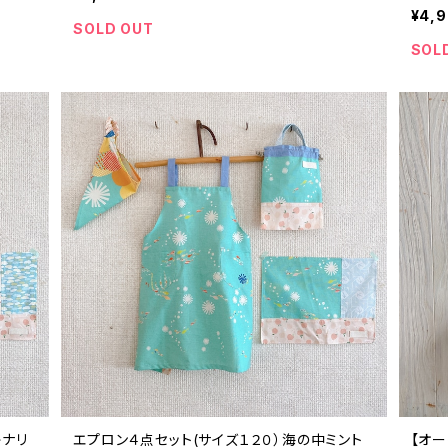
¥4,
SOLD OUT
SOL
キナリ
エプロン４点セット(サイズ１２０）海の中ミント
【オ