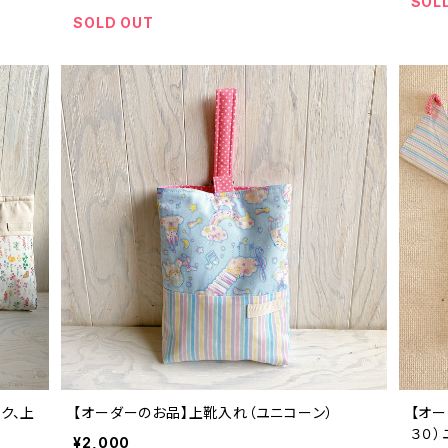
SOL
SOLD OUT
ク、上
【オーダーのお品】上靴入れ（ユニコーン）
【オ
３０
¥2,000