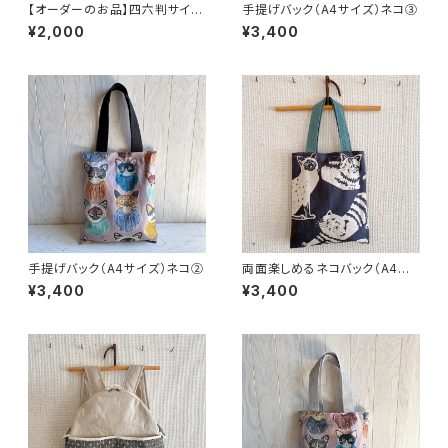
【オーダーのお品】四六判サイズ
手提げバック（A4サイズ）ネコ③
のブックカバー
¥2,000
¥3,400
手提げバック（A4サイズ）ネコ②
両面楽しめるネコバック（A4サ
イズ）⑪
¥3,400
¥3,400