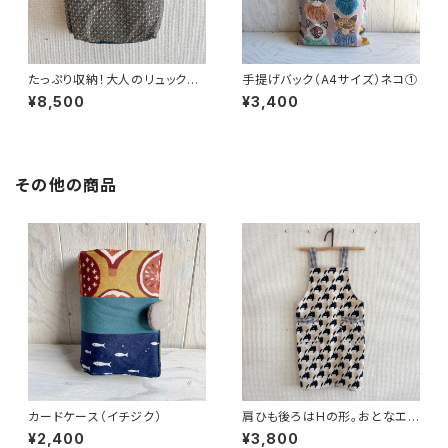
たっぷり収納！大人のリュック
手提げバック（A4サイズ）ネコ①
（鳥とミモザ・クロ）
¥8,500
¥3,400
その他の商品
カードケース（イチジク）
肩ひも後ろはHの形。おとなエプ
ロン（バククロ）
¥2,400
¥3,800